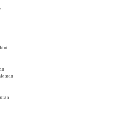
at
kini
an
galaman
buran