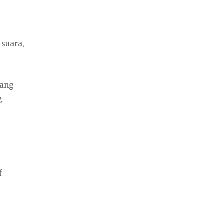
 suara,
yang
g
f