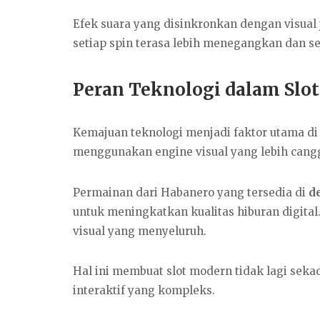
Efek suara yang disinkronkan dengan visu
setiap spin terasa lebih menegangkan dan se
Peran Teknologi dalam Slo
Kemajuan teknologi menjadi faktor utama di 
menggunakan engine visual yang lebih cangg
Permainan dari
Habanero
yang tersedia di
d
untuk meningkatkan kualitas hiburan digita
visual yang menyeluruh.
Hal ini membuat slot modern tidak lagi sek
interaktif yang kompleks.