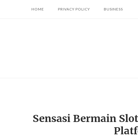
Skip
HOME
PRIVACY POLICY
BUSINESS
to
content
Sensasi Bermain Slo
Plat