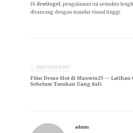
Di
dewitogel
, pengalaman ini semakin leng
dirancang dengan standar visual tinggi.
Post
PREVIOUS POST
←
Fitur Demo Slot di Maxwin25 — Latihan 
navigation
Sebelum Taruhan Uang Asli
admin