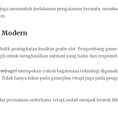
al juga menambah kedalaman pengalaman bermain, membu
ru.
t Modern
balik peningkatan kualitas grafis slot. Pengembang game 
ih untuk menghasilkan animasi yang halus dan responsif.
ewitogel
merupakan contoh bagaimana teknologi digunak
l. Tidak hanya fokus pada gameplay, tetapi juga pada pen
adar permainan sederhana, tetapi sudah menjadi bentuk hi