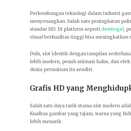
Perkembangan teknologi dalam industri gam
menyenangkan. Salah satu peningkatan paling
standar HD. Di platform seperti
dewitogel
, p
visual berkualitas tinggi bisa meningkatkan
Dulu, slot identik dengan tampilan sederha
lebih modern, penuh animasi halus, dan ef
dunia permainan itu sendiri.
Grafis HD yang Menghidup
Salah satu daya tarik utama slot modern ada
Kualitas gambar yang tajam, warna yang hid
lebih menarik.