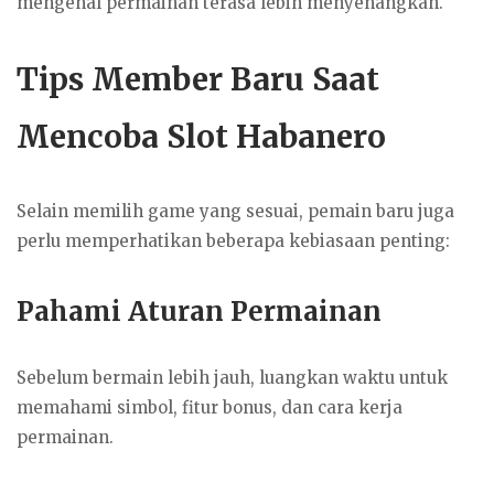
mengenal permainan terasa lebih menyenangkan.
Tips Member Baru Saat
Mencoba Slot Habanero
Selain memilih game yang sesuai, pemain baru juga
perlu memperhatikan beberapa kebiasaan penting:
Pahami Aturan Permainan
Sebelum bermain lebih jauh, luangkan waktu untuk
memahami simbol, fitur bonus, dan cara kerja
permainan.