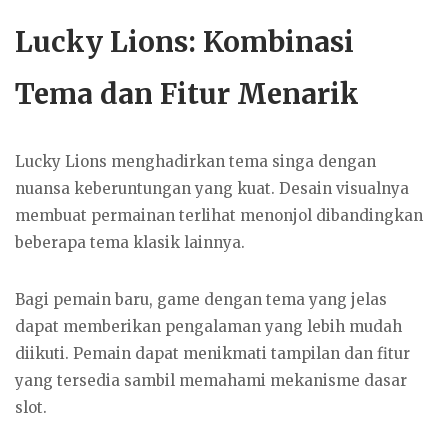
Lucky Lions: Kombinasi
Tema dan Fitur Menarik
Lucky Lions menghadirkan tema singa dengan
nuansa keberuntungan yang kuat. Desain visualnya
membuat permainan terlihat menonjol dibandingkan
beberapa tema klasik lainnya.
Bagi pemain baru, game dengan tema yang jelas
dapat memberikan pengalaman yang lebih mudah
diikuti. Pemain dapat menikmati tampilan dan fitur
yang tersedia sambil memahami mekanisme dasar
slot.