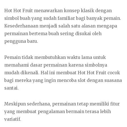
Hot Hot Fruit menawarkan konsep klasik dengan
simbol buah yang sudah familiar bagi banyak pemain.
Kesederhanaan menjadi salah satu alasan mengapa
permainan bertema buah sering disukai oleh
pengguna baru.
Pemain tidak membutuhkan waktu lama untuk
memahami dasar permainan karena simbolnya
mudah dikenali. Hal ini membuat Hot Hot Fruit cocok
bagi mereka yang ingin mencoba slot dengan suasana
santai.
Meskipun sederhana, permainan tetap memiliki fitur
yang membuat pengalaman bermain terasa lebih
variatif.