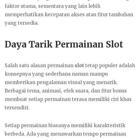
faktor utama, sementara yang lain lebih
memperhatikan kecepatan akses atau fitur tambahan
yang tersedia.
Daya Tarik Permainan Slot
Salah satu alasan permainan
slot
tetap populer adalah
konsepnya yang sederhana namun mampu
memberikan pengalaman visual yang menarik.
Berbagai tema, animasi, efek suara, dan fitur bonus
membuat setiap permainan terasa memiliki ciri khas
tersendiri.
Setiap permainan biasanya memiliki karakteristik
berbeda. Ada yang menawarkan tempo permainan