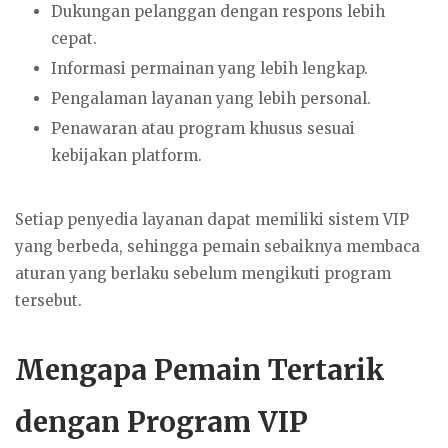
Dukungan pelanggan dengan respons lebih
cepat.
Informasi permainan yang lebih lengkap.
Pengalaman layanan yang lebih personal.
Penawaran atau program khusus sesuai
kebijakan platform.
Setiap penyedia layanan dapat memiliki sistem VIP
yang berbeda, sehingga pemain sebaiknya membaca
aturan yang berlaku sebelum mengikuti program
tersebut.
Mengapa Pemain Tertarik
dengan Program VIP