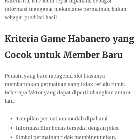
Karena itu, RTP lebih tepat dipahami sebagai
informasi mengenai mekanisme permainan, bukan
sebagai prediksi hasil.
Kriteria Game Habanero yang
Cocok untuk Member Baru
Pemain yang baru mengenal slot biasanya
membutuhkan permainan yang tidak terlalu rumit.
Beberapa faktor yang dapat dipertimbangkan antara
lain:
Tampilan permainan mudah dipahami.
Informasi fitur bonus tersedia dengan jelas.
Simbol permainan tidak membingungkan.