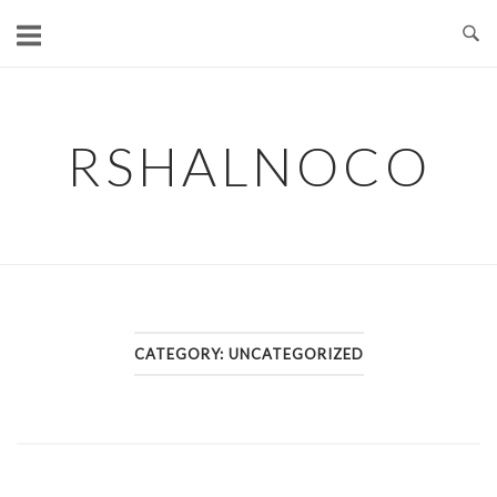
Skip
to
content
RSHALNOCO
CATEGORY:
UNCATEGORIZED