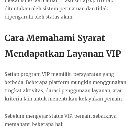
mekanisme permainan. Hasil setiap spin tetap
ditentukan oleh sistem permainan dan tidak
dipengaruhi oleh status akun.
Cara Memahami Syarat
Mendapatkan Layanan VIP
Setiap program VIP memiliki persyaratan yang
berbeda. Beberapa platform mungkin menggunakan
tingkat aktivitas, durasi penggunaan layanan, atau
kriteria lain untuk menentukan kelayakan pemain.
Sebelum mengejar status VIP, pemain sebaiknya
memahami beberapa hal: