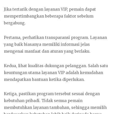
Jika tertarik dengan layanan VIP, pemain dapat
mempertimbangkan beberapa faktor sebelum
bergabung.
Pertama, perhatikan transparansi program. Layanan
yang baik biasanya memiliki informasi jelas
mengenai manfaat dan aturan yang berlaku.
Kedua, lihat kualitas dukungan pelanggan. Salah satu
keuntungan utama layanan VIP adalah kemudahan
mendapatkan bantuan ketika diperlukan.
Ketiga, pastikan program tersebut sesuai dengan
kebutuhan pribadi. Tidak semua pemain
membutuhkan layanan tambahan, sehingga memilih