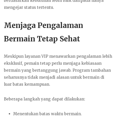
berdasarkan kebutuhan lebih baik daripada hanya
mengejar status tertentu.
Menjaga Pengalaman
Bermain Tetap Sehat
Meskipun layanan VIP menawarkan pengalaman lebih
eksklusif, pemain tetap perlu menjaga kebiasaan
bermain yang bertanggung jawab. Program tambahan
seharusnya tidak menjadi alasan untuk bermain di
luar batas kemampuan.
Beberapa langkah yang dapat dilakukan:
Menentukan batas waktu bermain.