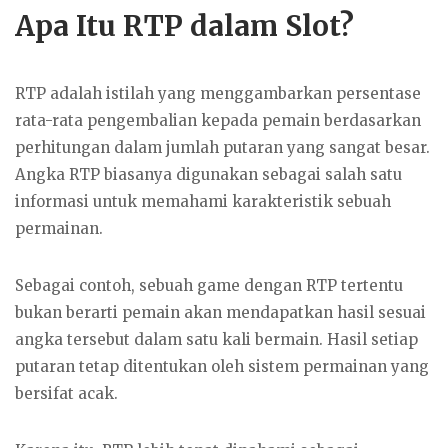
Apa Itu RTP dalam Slot?
RTP adalah istilah yang menggambarkan persentase
rata-rata pengembalian kepada pemain berdasarkan
perhitungan dalam jumlah putaran yang sangat besar.
Angka RTP biasanya digunakan sebagai salah satu
informasi untuk memahami karakteristik sebuah
permainan.
Sebagai contoh, sebuah game dengan RTP tertentu
bukan berarti pemain akan mendapatkan hasil sesuai
angka tersebut dalam satu kali bermain. Hasil setiap
putaran tetap ditentukan oleh sistem permainan yang
bersifat acak.