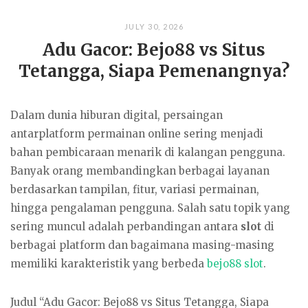
JULY 30, 2026
Adu Gacor: Bejo88 vs Situs
Tetangga, Siapa Pemenangnya?
Dalam dunia hiburan digital, persaingan
antarplatform permainan online sering menjadi
bahan pembicaraan menarik di kalangan pengguna.
Banyak orang membandingkan berbagai layanan
berdasarkan tampilan, fitur, variasi permainan,
hingga pengalaman pengguna. Salah satu topik yang
sering muncul adalah perbandingan antara
slot
di
berbagai platform dan bagaimana masing-masing
memiliki karakteristik yang berbeda
bejo88 slot
.
Judul “Adu Gacor: Bejo88 vs Situs Tetangga, Siapa