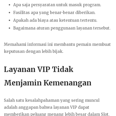
Apa saja persyaratan untuk masuk program.
Fasilitas apa yang benar-benar diberikan.
Apakah ada biaya atau ketentuan tertentu.
Bagaimana aturan penggunaan layanan tersebut.
Memahami informasi ini membantu pemain membuat
keputusan dengan lebih bijak.
Layanan VIP Tidak
Menjamin Kemenangan
Salah satu kesalahpahaman yang sering muncul
adalah anggapan bahwa layanan VIP dapat
memberikan peluang menang lebih besar dalam Slot.