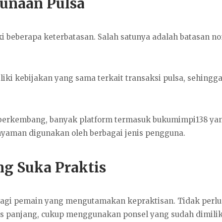
unaan Pulsa
ki beberapa keterbatasan. Salah satunya adalah batasan n
iliki kebijakan yang sama terkait transaksi pulsa, sehingga
berkembang, banyak platform termasuk bukumimpi138 ya
nyaman digunakan oleh berbagai jenis pengguna.
g Suka Praktis
 bagi pemain yang mengutamakan kepraktisan. Tidak perlu
es panjang, cukup menggunakan ponsel yang sudah dimilik