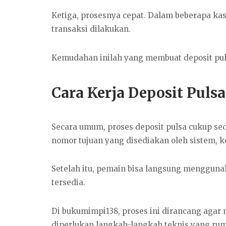
Ketiga, prosesnya cepat. Dalam beberapa kas
transaksi dilakukan.
Kemudahan inilah yang membuat deposit pulsa
Cara Kerja Deposit Pulsa
Secara umum, proses deposit pulsa cukup se
nomor tujuan yang disediakan oleh sistem, 
Setelah itu, pemain bisa langsung mengguna
tersedia.
Di bukumimpi138, proses ini dirancang agar
diperlukan langkah-langkah teknis yang rum