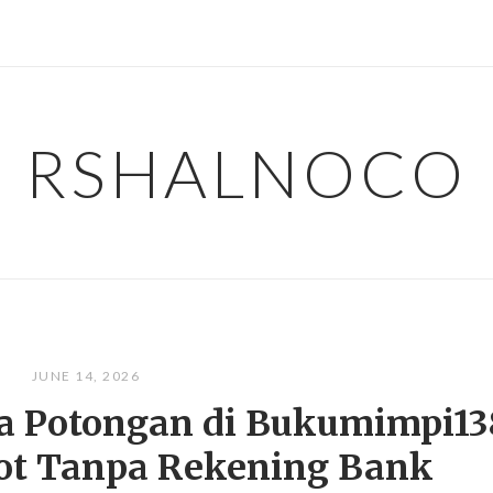
RSHALNOCO
JUNE 14, 2026
a Potongan di Bukumimpi13
lot Tanpa Rekening Bank