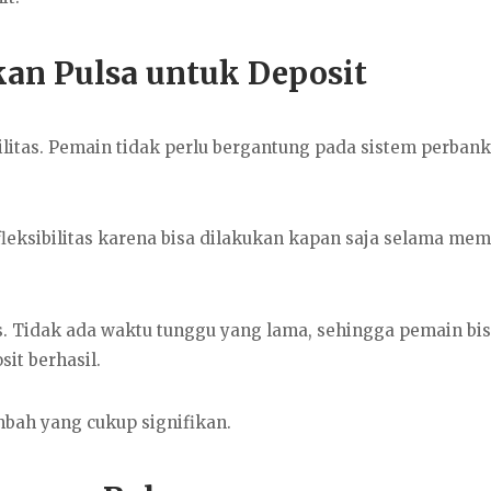
n Pulsa untuk Deposit
ilitas. Pemain tidak perlu bergantung pada sistem perban
fleksibilitas karena bisa dilakukan kapan saja selama memi
. Tidak ada waktu tunggu yang lama, sehingga pemain bi
it berhasil.
mbah yang cukup signifikan.