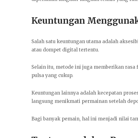
Keuntungan Menggunaka
Salah satu keuntungan utama adalah aksesib
atau dompet digital tertentu.
Selain itu, metode ini juga memberikan rasa 
pulsa yang cukup.
Keuntungan lainnya adalah kecepatan proses
langsung menikmati permainan setelah depos
Bagi banyak pemain, hal ini menjadi nilai ta