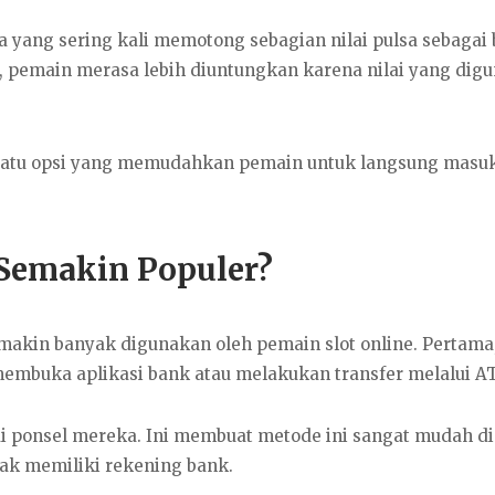
a yang sering kali memotong sebagian nilai pulsa sebagai 
, pemain merasa lebih diuntungkan karena nilai yang dig
 satu opsi yang memudahkan pemain untuk langsung masu
Semakin Populer?
akin banyak digunakan oleh pemain slot online. Pertama
embuka aplikasi bank atau melakukan transfer melalui A
i ponsel mereka. Ini membuat metode ini sangat mudah d
dak memiliki rekening bank.