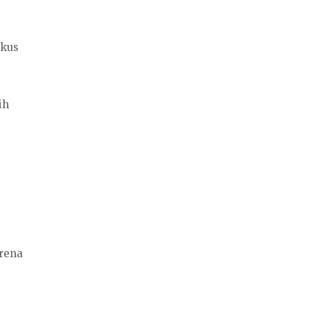
okus
ih
rena