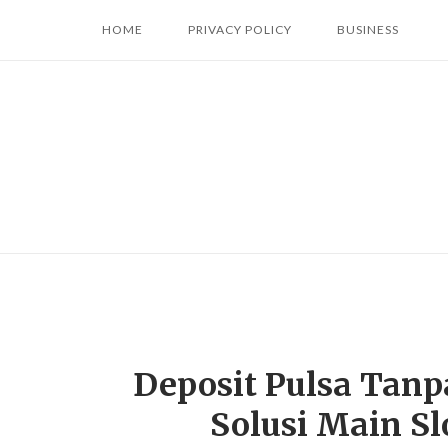
Skip
HOME
PRIVACY POLICY
BUSINESS
to
content
Deposit Pulsa Tanp
Solusi Main S