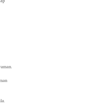
tap
yaman.
aman
la.