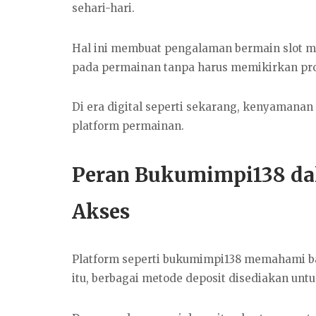
sehari-hari.
Hal ini membuat pengalaman bermain slot men
pada permainan tanpa harus memikirkan pros
Di era digital seperti sekarang, kenyamanan 
platform permainan.
Peran Bukumimpi138 d
Akses
Platform seperti bukumimpi138 memahami ba
itu, berbagai metode deposit disediakan untu