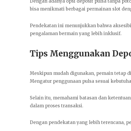
Dengan adanya opsi deposit pulsa tanpa po
bisa menikmati berbagai permainan slot de
Pendekatan ini menunjukkan bahwa aksesibil
pengalaman bermain yang lebih inklusif.
Tips Menggunakan Depos
Meskipun mudah digunakan, pemain tetap d
Mengatur penggunaan pulsa sesuai kebutuh
Selain itu, memahami batasan dan ketentuan
dalam proses transaksi.
Dengan pendekatan yang lebih terencana, p