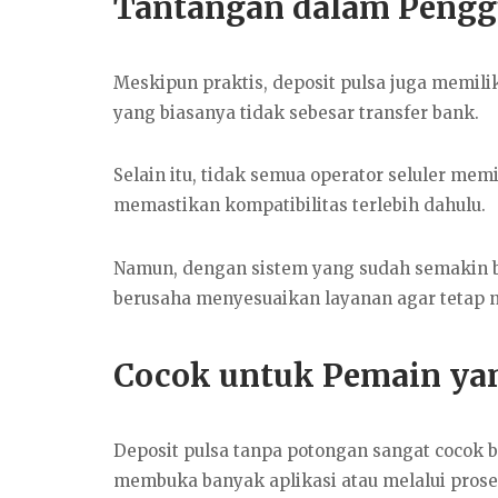
Tantangan dalam Pengg
Meskipun praktis, deposit pulsa juga memili
yang biasanya tidak sebesar transfer bank.
Selain itu, tidak semua operator seluler mem
memastikan kompatibilitas terlebih dahulu.
Namun, dengan sistem yang sudah semakin 
berusaha menyesuaikan layanan agar tetap 
Cocok untuk Pemain yan
Deposit pulsa tanpa potongan sangat cocok
membuka banyak aplikasi atau melalui pros