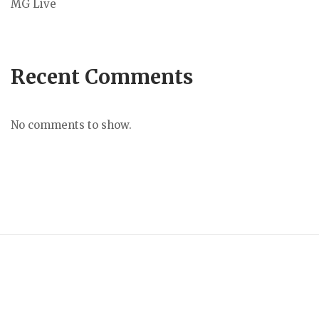
MG Live
Recent Comments
No comments to show.