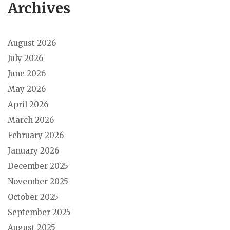
Archives
August 2026
July 2026
June 2026
May 2026
April 2026
March 2026
February 2026
January 2026
December 2025
November 2025
October 2025
September 2025
August 2025