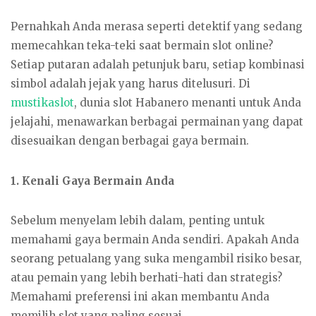
Pernahkah Anda merasa seperti detektif yang sedang
memecahkan teka-teki saat bermain slot online?
Setiap putaran adalah petunjuk baru, setiap kombinasi
simbol adalah jejak yang harus ditelusuri.
Di
mustikaslot
, dunia slot Habanero menanti untuk Anda
jelajahi, menawarkan berbagai permainan yang dapat
disesuaikan dengan berbagai gaya bermain.
1. Kenali Gaya Bermain Anda
Sebelum menyelam lebih dalam, penting untuk
memahami gaya bermain Anda sendiri. Apakah Anda
seorang petualang yang suka mengambil risiko besar,
atau pemain yang lebih berhati-hati dan strategis?
Memahami preferensi ini akan membantu Anda
memilih slot yang paling sesuai.