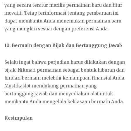
yang secara teratur merilis permainan baru dan fitur
inovatif.
Tetap terinformasi tentang pembaruan ini
dapat membantu Anda menemukan permainan baru
yang mungkin sesuai dengan preferensi Anda.
10. Bermain dengan Bijak dan Bertanggung Jawab
Selalu ingat bahwa perjudian harus dilakukan dengan
bijak.
Nikmati permainan sebagai bentuk hiburan dan
hindari bermain melebihi kemampuan finansial Anda.
Mustikaslot mendukung permainan yang
bertanggung jawab dan menyediakan alat untuk
membantu Anda mengelola kebiasaan bermain Anda.
Kesimpulan