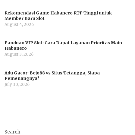
Rekomendasi Game Habanero RTP Tinggi untuk
Member Baru Slot
August 4, 2026
Panduan VIP Slot: Cara Dapat Layanan Prioritas Main
Habanero
August 3, 2026
Adu Gacor: Bejo88 vs Situs Tetangga, Siapa
Pemenangnya?
July 30, 2026
Search