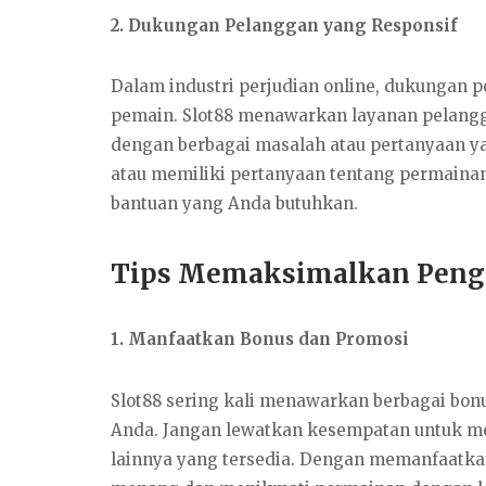
2. Dukungan Pelanggan yang Responsif
Dalam industri perjudian online, dukungan 
pemain. Slot88 menawarkan layanan pelangg
dengan berbagai masalah atau pertanyaan 
atau memiliki pertanyaan tentang permainan
bantuan yang Anda butuhkan.
Tips Memaksimalkan Penga
1. Manfaatkan Bonus dan Promosi
Slot88 sering kali menawarkan berbagai bo
Anda. Jangan lewatkan kesempatan untuk me
lainnya yang tersedia. Dengan memanfaatka