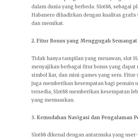
dalam dunia yang berbeda. Slot88, sebagai p
Habanero dihadirkan dengan kualitas grafis
dan memikat.
2. Fitur Bonus yang Menggugah Semangat
Tidak hanya tampilan yang menawan, slot Hab
menyajikan berbagai fitur bonus yang dapat
simbol liar, dan mini-games yang seru. Fitur
juga memberikan kesempatan bagi pemain un
tersedia, Slot88 memberikan kesempatan l
yang memuaskan.
3. Kemudahan Navigasi dan Pengalaman 
Slot88 dikenal dengan antarmuka yang use