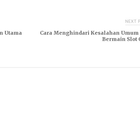
NEXT
an Utama
Cara Menghindari Kesalahan Umum
Bermain Slot 