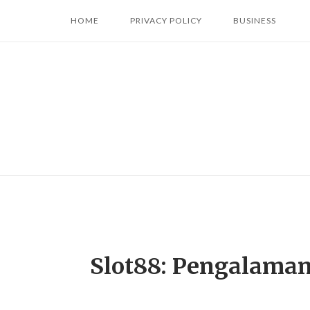
Skip
HOME
PRIVACY POLICY
BUSINESS
to
content
Slot88: Pengalaman