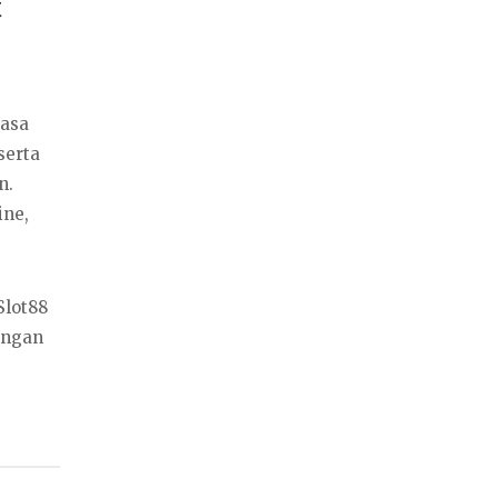
t
iasa
serta
n.
ine,
Slot88
angan