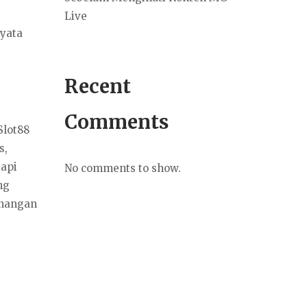
Live
nyata
Recent
Comments
Slot88
s,
tapi
No comments to show.
ng
enangan