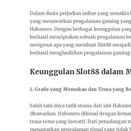
Dalam dunia perjudian online yang semakin
yang menawarkan pengalaman gaming yang 
Habanero. Dengan berbagai keunggulan yang 
berhasil menciptakan sebuah pengalaman ber
mengenai apa yang membuat Slot88 menjadi p
berhasil menghadirkan pengalaman gaming 
Keunggulan Slot88 dalam M
1. Grafis yang Memukau dan Tema yang B
Salah satu daya tarik utama dari slot Habane
ditawarkan. Habanero dikenal dengan kem
tema-tema yang inovatif. Dari petualangan m
menawarkan pengalaman visual yang tidak