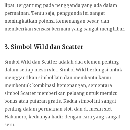
lipat, tergantung pada pengganda yang ada dalam
permainan. Tentu saja, pengganda ini sangat
meningkatkan potensi kemenangan besar, dan
memberikan sensasi bermain yang sangat menghibur.
3.
Simbol Wild dan Scatter
Simbol Wild dan Scatter adalah dua elemen penting
dalam setiap mesin slot. Simbol Wild berfungsi untuk
menggantikan simbol lain dan membantu kamu
membentuk kombinasi kemenangan, sementara
simbol Scatter memberikan peluang untuk memicu
bonus atau putaran gratis. Kedua simbol ini sangat
penting dalam permainan slot, dan di mesin slot
Habanero, keduanya hadir dengan cara yang sangat
seru.