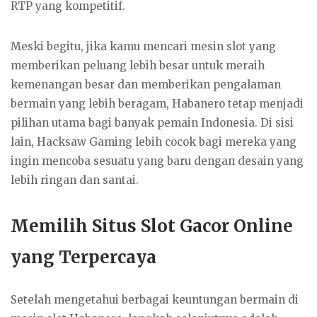
RTP yang kompetitif.
Meski begitu, jika kamu mencari mesin slot yang
memberikan peluang lebih besar untuk meraih
kemenangan besar dan memberikan pengalaman
bermain yang lebih beragam, Habanero tetap menjadi
pilihan utama bagi banyak pemain Indonesia. Di sisi
lain, Hacksaw Gaming lebih cocok bagi mereka yang
ingin mencoba sesuatu yang baru dengan desain yang
lebih ringan dan santai.
Memilih Situs Slot Gacor Online
yang Terpercaya
Setelah mengetahui berbagai keuntungan bermain di