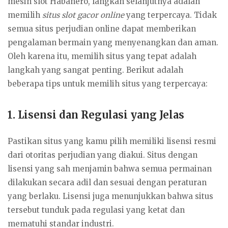
mesin slot Habanero, langkah selanjutnya adalah
memilih
situs slot gacor online
yang terpercaya. Tidak
semua situs perjudian online dapat memberikan
pengalaman bermain yang menyenangkan dan aman.
Oleh karena itu, memilih situs yang tepat adalah
langkah yang sangat penting. Berikut adalah
beberapa tips untuk memilih situs yang terpercaya:
1.
Lisensi dan Regulasi yang Jelas
Pastikan situs yang kamu pilih memiliki lisensi resmi
dari otoritas perjudian yang diakui. Situs dengan
lisensi yang sah menjamin bahwa semua permainan
dilakukan secara adil dan sesuai dengan peraturan
yang berlaku. Lisensi juga menunjukkan bahwa situs
tersebut tunduk pada regulasi yang ketat dan
mematuhi standar industri.