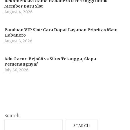
Rekomendasi Game Habanero RTP Tinggi untuk
Member Baru Slot
August 4, 2026
Panduan VIP Slot: Cara Dapat Layanan Prioritas Main
Habanero
August 3, 2026
Adu Gacor: Bejo88 vs Situs Tetangga, Siapa
Pemenangnya?
July 30, 2026
Search
SEARCH