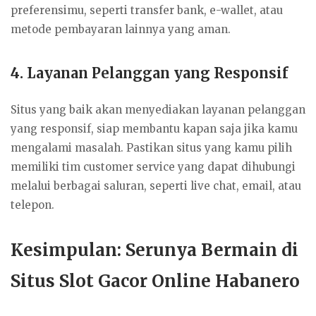
preferensimu, seperti transfer bank, e-wallet, atau
metode pembayaran lainnya yang aman.
4.
Layanan Pelanggan yang Responsif
Situs yang baik akan menyediakan layanan pelanggan
yang responsif, siap membantu kapan saja jika kamu
mengalami masalah. Pastikan situs yang kamu pilih
memiliki tim customer service yang dapat dihubungi
melalui berbagai saluran, seperti live chat, email, atau
telepon.
Kesimpulan: Serunya Bermain di
Situs Slot Gacor Online Habanero