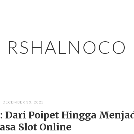
RSHALNOCO
DECEMBER 30, 2025
: Dari Poipet Hingga Menja
asa Slot Online