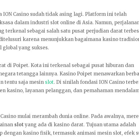
ION Casino sudah tidak asing lagi. Platform ini telah
sasa dalam industri slot online di Asia. Namun, perjalana
g terkenal sebagai salah satu pusat perjudian darat terbes
ditelusuri karena menunjukkan bagaimana kasino tradisio
l global yang sukses.
at di Poipet. Kota ini terkenal sebagai pusat hiburan dan
 negara tetangga lainnya. Kasino Poipet menawarkan berb
an tentu saja mesin
slot
. Di sinilah fondasi ION Casino terbe
en kasino, layanan pelanggan, dan pemahaman mendala
N Casino mulai merambah dunia online. Pada awalnya, mer
mainan
slot
yang ada di kasino darat. Tujuan utama adalah
engan kasino fisik, termasuk animasi mesin slot, efek s