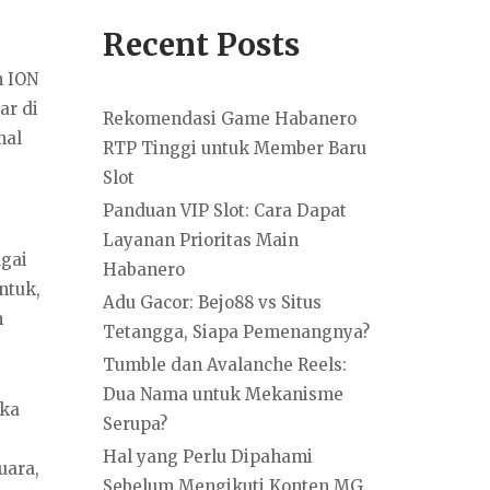
Recent Posts
n ION
ar di
Rekomendasi Game Habanero
nal
RTP Tinggi untuk Member Baru
Slot
Panduan VIP Slot: Cara Dapat
Layanan Prioritas Main
agai
Habanero
ntuk,
Adu Gacor: Bejo88 vs Situs
m
Tetangga, Siapa Pemenangnya?
Tumble dan Avalanche Reels:
Dua Nama untuk Mekanisme
eka
Serupa?
Hal yang Perlu Dipahami
uara,
Sebelum Mengikuti Konten MG