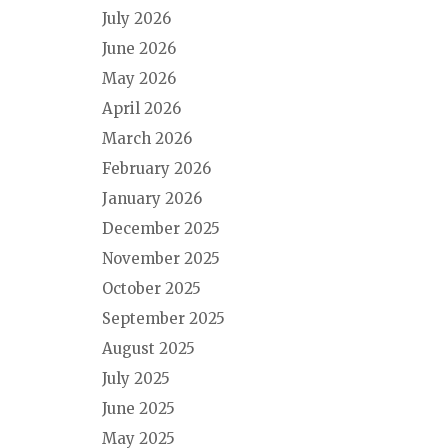
July 2026
June 2026
May 2026
April 2026
March 2026
February 2026
January 2026
December 2025
November 2025
October 2025
September 2025
August 2025
July 2025
June 2025
May 2025