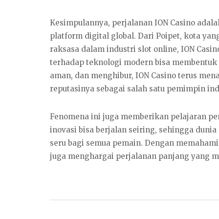
Kesimpulannya, perjalanan ION Casino adalah
platform digital global. Dari Poipet, kota y
raksasa dalam industri slot online, ION Casi
terhadap teknologi modern bisa membentu
aman, dan menghibur, ION Casino terus men
reputasinya sebagai salah satu pemimpin indus
Fenomena ini juga memberikan pelajaran pe
inovasi bisa berjalan seiring, sehingga duni
seru bagi semua pemain. Dengan memahami s
juga menghargai perjalanan panjang yang mem