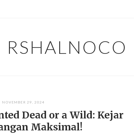
RSHALNOCO
NOVEMBER 29, 2024
ted Dead or a Wild: Kejar
ngan Maksimal!