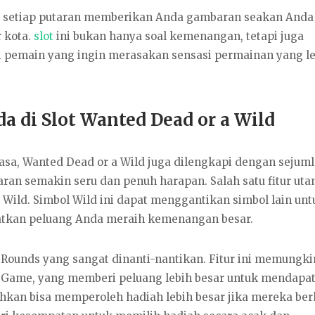
l, setiap putaran memberikan Anda gambaran seakan Anda
 kota.
slot
ini bukan hanya soal kemenangan, tetapi juga
 pemain yang ingin merasakan sensasi permainan yang le
a di Slot Wanted Dead or a Wild
asa, Wanted Dead or a Wild juga dilengkapi dengan sejum
ran semakin seru dan penuh harapan. Salah satu fitur ut
 Wild. Simbol Wild ini dapat menggantikan simbol lain unt
kan peluang Anda meraih kemenangan besar.
us Rounds yang sangat dinanti-nantikan. Fitur ini memungk
 Game, yang memberi peluang lebih besar untuk mendapa
an bisa memperoleh hadiah lebih besar jika mereka ber