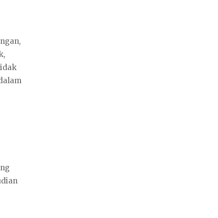
angan,
k,
tidak
 dalam
ang
udian