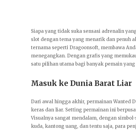
Siapa yang tidak suka sensasi adrenalin ya
slot dengan tema yang menarik dan penuh aks
ternama seperti Dragoonsoft, membawa Anda
menegangkan. Dengan grafis yang memukau d
satu pilihan utama bagi banyak pemain yang
Masuk ke Dunia Barat Liar
Dari awal hingga akhir, permainan Wanted 
keras dan liar. Setting permainan ini berpus
Visualnya sangat mendalam, dengan simbol-s
kuda, kantong uang, dan tentu saja, para pen