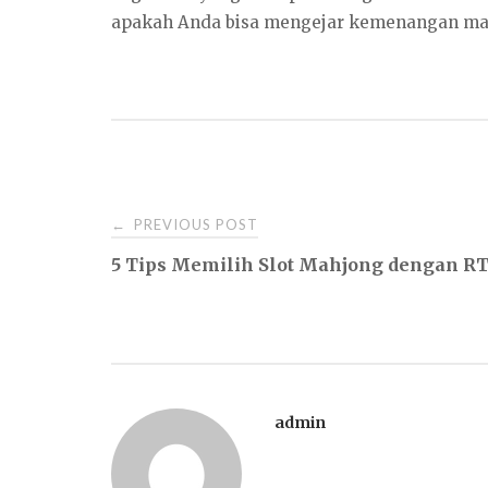
apakah Anda bisa mengejar kemenangan maks
Post
PREVIOUS POST
←
5 Tips Memilih Slot Mahjong dengan RT
navigation
admin