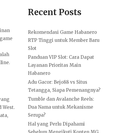
Recent Posts
ainan
Rekomendasi Game Habanero
a game
RTP Tinggi untuk Member Baru
Slot
alah
Panduan VIP Slot: Cara Dapat
line.
Layanan Prioritas Main
Habanero
Adu Gacor: Bejo88 vs Situs
Tetangga, Siapa Pemenangnya?
Tumble dan Avalanche Reels:
yang
Dua Nama untuk Mekanisme
d West.
Serupa?
ata,
Hal yang Perlu Dipahami
Sebelum Mengikuti Konten MG