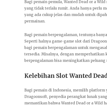
Bagi pemain pemula, Wanted Dead or a Wild
yang tidak terlalu rumit. Anda hanya perlu 
yang ada cukup jelas dan mudah untuk dipa
permainan.
Bagi pemain berpengalaman, tentunya banyak
Seperti halnya game-game slot dari Dragoo
bagi pemain berpengalaman untuk mengasah 
tersedia. Misalnya, dengan memperhatikan ka
berpengalaman bisa meningkatkan peluang
Kelebihan Slot Wanted Dead
Bagi pemain di Indonesia, memilih platform 
Dragoonsoft, penyedia perangkat lunak yang 
memastikan bahwa Wanted Dead or a Wild had