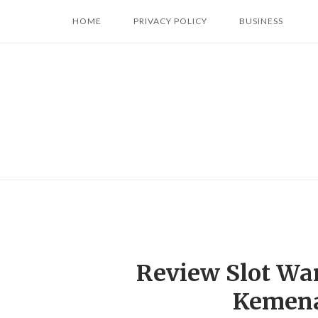
Skip
HOME
PRIVACY POLICY
BUSINESS
to
content
Review Slot Wan
Kemena