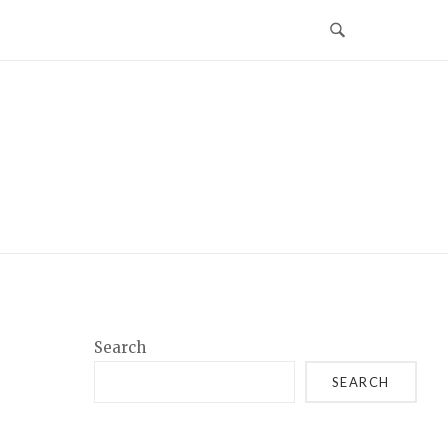
Search
SEARCH