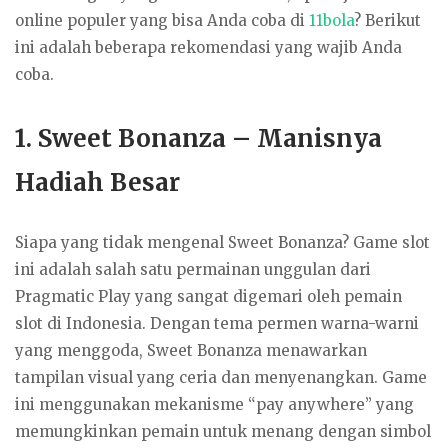
online populer yang bisa Anda coba di
11bola
? Berikut
ini adalah beberapa rekomendasi yang wajib Anda
coba.
1. Sweet Bonanza – Manisnya
Hadiah Besar
Siapa yang tidak mengenal Sweet Bonanza? Game slot
ini adalah salah satu permainan unggulan dari
Pragmatic Play yang sangat digemari oleh pemain
slot di Indonesia. Dengan tema permen warna-warni
yang menggoda, Sweet Bonanza menawarkan
tampilan visual yang ceria dan menyenangkan. Game
ini menggunakan mekanisme “pay anywhere” yang
memungkinkan pemain untuk menang dengan simbol