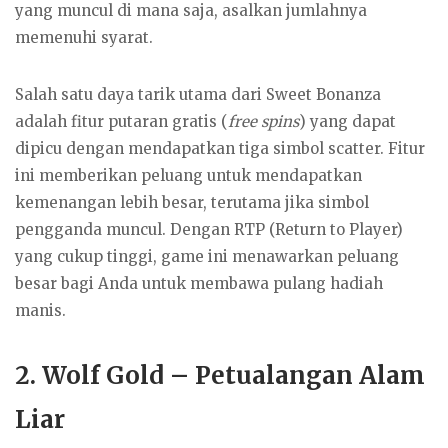
yang muncul di mana saja, asalkan jumlahnya
memenuhi syarat.
Salah satu daya tarik utama dari Sweet Bonanza
adalah fitur putaran gratis (
free spins
) yang dapat
dipicu dengan mendapatkan tiga simbol scatter. Fitur
ini memberikan peluang untuk mendapatkan
kemenangan lebih besar, terutama jika simbol
pengganda muncul. Dengan RTP (Return to Player)
yang cukup tinggi, game ini menawarkan peluang
besar bagi Anda untuk membawa pulang hadiah
manis.
2. Wolf Gold – Petualangan Alam
Liar