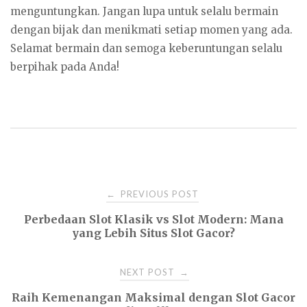
menguntungkan. Jangan lupa untuk selalu bermain
dengan bijak dan menikmati setiap momen yang ada.
Selamat bermain dan semoga keberuntungan selalu
berpihak pada Anda!
Post
PREVIOUS POST
←
Perbedaan Slot Klasik vs Slot Modern: Mana
navigation
yang Lebih Situs Slot Gacor?
NEXT POST
→
Raih Kemenangan Maksimal dengan Slot Gacor