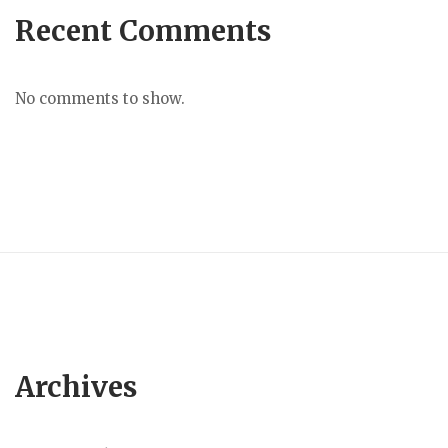
Recent Comments
No comments to show.
Archives