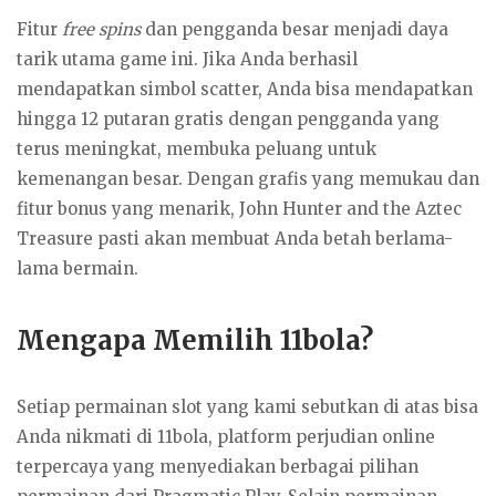
Fitur
free spins
dan pengganda besar menjadi daya
tarik utama game ini. Jika Anda berhasil
mendapatkan simbol scatter, Anda bisa mendapatkan
hingga 12 putaran gratis dengan pengganda yang
terus meningkat, membuka peluang untuk
kemenangan besar. Dengan grafis yang memukau dan
fitur bonus yang menarik, John Hunter and the Aztec
Treasure pasti akan membuat Anda betah berlama-
lama bermain.
Mengapa Memilih 11bola?
Setiap permainan slot yang kami sebutkan di atas bisa
Anda nikmati di 11bola, platform perjudian online
terpercaya yang menyediakan berbagai pilihan