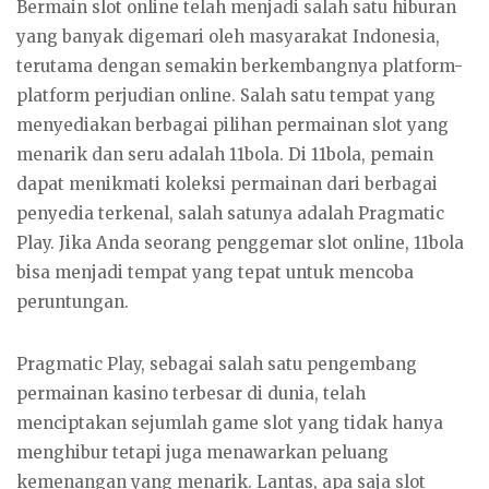
Bermain slot online telah menjadi salah satu hiburan
yang banyak digemari oleh masyarakat Indonesia,
terutama dengan semakin berkembangnya platform-
platform perjudian online. Salah satu tempat yang
menyediakan berbagai pilihan permainan slot yang
menarik dan seru adalah 11bola. Di 11bola, pemain
dapat menikmati koleksi permainan dari berbagai
penyedia terkenal, salah satunya adalah Pragmatic
Play. Jika Anda seorang penggemar slot online, 11bola
bisa menjadi tempat yang tepat untuk mencoba
peruntungan.
Pragmatic Play, sebagai salah satu pengembang
permainan kasino terbesar di dunia, telah
menciptakan sejumlah game slot yang tidak hanya
menghibur tetapi juga menawarkan peluang
kemenangan yang menarik. Lantas, apa saja slot