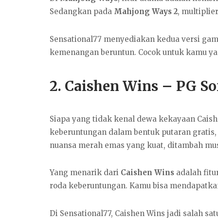
Sedangkan pada
Mahjong Ways 2
, multipli
Sensational77 menyediakan kedua versi gam
kemenangan beruntun. Cocok untuk kamu yan
2.
Caishen Wins – PG So
Siapa yang tidak kenal dewa kekayaan Cais
keberuntungan dalam bentuk putaran gratis,
nuansa merah emas yang kuat, ditambah musi
Yang menarik dari
Caishen Wins
adalah fitu
roda keberuntungan. Kamu bisa mendapatkan
Di Sensational77, Caishen Wins jadi salah s