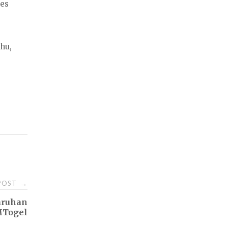
ses
hu,
 POST
→
aruhan
MTogel