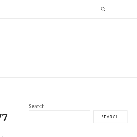
Search
77
SEARCH