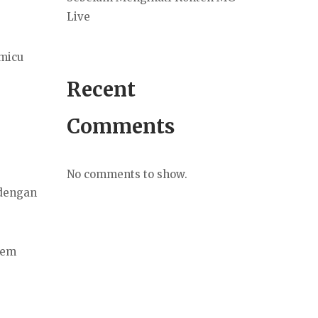
Live
micu
.
Recent
Comments
No comments to show.
 dengan
tem