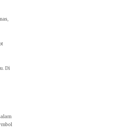
mas,
ot
u. Di
dalam
symbol