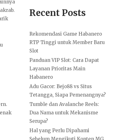
sainnya
Recent Posts
akrab.
arik
Rekomendasi Game Habanero
RTP Tinggi untuk Member Baru
mu
Slot
Panduan VIP Slot: Cara Dapat
Layanan Prioritas Main
Habanero
Adu Gacor: Bejo88 vs Situs
Tetangga, Siapa Pemenangnya?
Tumble dan Avalanche Reels:
rn.
Dua Nama untuk Mekanisme
 enak
Serupa?
Hal yang Perlu Dipahami
Sebelum Mengikuti Konten MG