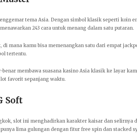
penggemar tema Asia. Dengan simbol klasik seperti koin e
menawarkan 243 cara untuk menang dalam satu putaran.
t
, di mana kamu bisa memenangkan satu dari empat jackp
l tertentu.
ar-benar membawa suasana kasino Asia klasik ke layar kam
lot favorit sepanjang waktu.
 Soft
gkok, slot ini menghadirkan karakter kaisar dan selirnya 
 punya lima gulungan dengan fitur free spin dan stacked 