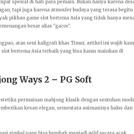
empat spesial di hati para pemain. Bukan hanya karena de
n, tapi juga karena atmosfer budaya yang terasa begitu 
ak pilihan game slot bertema Asia yang tidak hanya men
kemenangan besar alias “gacor”.
pao, atau seni kaligrafi khas Timur, artikel ini wajib ka
 slot bertema Asia terbaik yang bisa kamu mainkan di
ong Ways 2 – PG Soft
stetika permainan mahjong klasik dengan sentuhan mode
mberikan kesan elegan, sementara animasinya halus dan
nasi simbol yang bisa berubah menjadi wild secara acak.