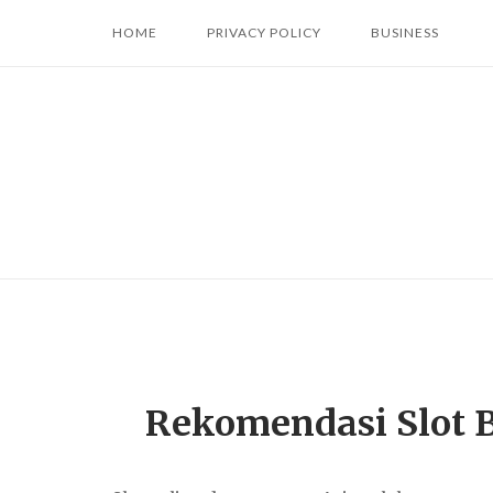
Skip
HOME
PRIVACY POLICY
BUSINESS
to
content
Rekomendasi Slot B