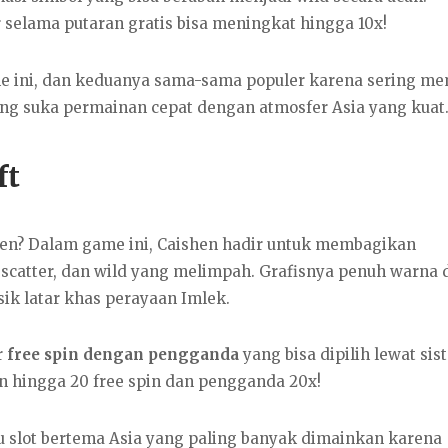
er selama putaran gratis bisa meningkat hingga 10x!
e ini, dan keduanya sama-sama populer karena sering me
g suka permainan cepat dengan atmosfer Asia yang kuat
ft
hen? Dalam game ini, Caishen hadir untuk membagikan
 scatter, dan wild yang melimpah. Grafisnya penuh warna
k latar khas perayaan Imlek.
r
free spin dengan pengganda
yang bisa dipilih lewat sis
 hingga 20 free spin dan pengganda 20x!
atu slot bertema Asia yang paling banyak dimainkan karena