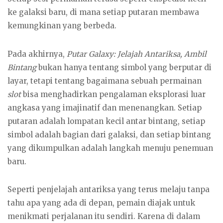
ke galaksi baru, di mana setiap putaran membawa
kemungkinan yang berbeda.
Pada akhirnya,
Putar Galaxy: Jelajah Antariksa, Ambil
Bintang
bukan hanya tentang simbol yang berputar di
layar, tetapi tentang bagaimana sebuah permainan
slot
bisa menghadirkan pengalaman eksplorasi luar
angkasa yang imajinatif dan menenangkan. Setiap
putaran adalah lompatan kecil antar bintang, setiap
simbol adalah bagian dari galaksi, dan setiap bintang
yang dikumpulkan adalah langkah menuju penemuan
baru.
Seperti penjelajah antariksa yang terus melaju tanpa
tahu apa yang ada di depan, pemain diajak untuk
menikmati perjalanan itu sendiri. Karena di dalam