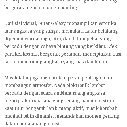
bergerak menuju momen penting.
Dari sisi visual, Putar Galaxy menampilkan estetika
luar angkasa yang sangat memukau. Latar belakang
dipenuhi warna ungu, biru, dan hitam pekat yang
berpadu dengan cahaya bintang yang berkilau. Efek
partikel kosmik bergerak perlahan, menciptakan ilusi
kedalaman ruang angkasa yang luas dan hidup.
Musik latar juga memainkan peran penting dalam
membangun atmosfer. Nada elektronik lembut
berpadu dengan suara ambient ruang angkasa
menciptakan suasana yang tenang namun misterius.
Saat fitur pengambilan bintang aktif, musik berubah
menjadi lebih dinamis, menandakan momen penting
dalam perjalanan galaksi.