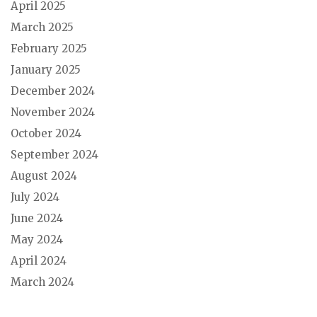
April 2025
March 2025
February 2025
January 2025
December 2024
November 2024
October 2024
September 2024
August 2024
July 2024
June 2024
May 2024
April 2024
March 2024