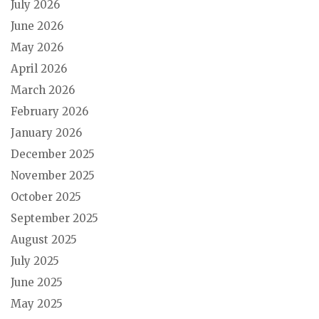
July 2026
June 2026
May 2026
April 2026
March 2026
February 2026
January 2026
December 2025
November 2025
October 2025
September 2025
August 2025
July 2025
June 2025
May 2025