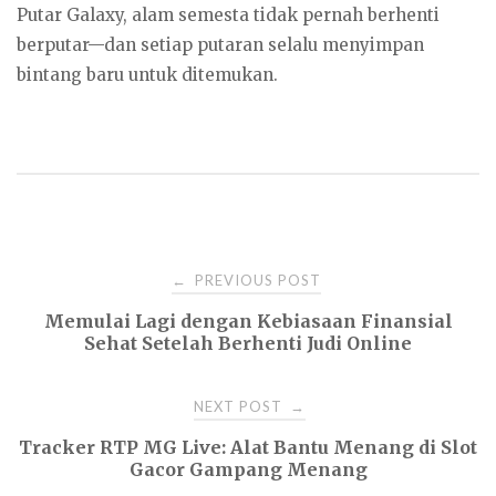
Putar Galaxy, alam semesta tidak pernah berhenti
berputar—dan setiap putaran selalu menyimpan
bintang baru untuk ditemukan.
Post
PREVIOUS POST
←
Memulai Lagi dengan Kebiasaan Finansial
navigation
Sehat Setelah Berhenti Judi Online
NEXT POST
→
Tracker RTP MG Live: Alat Bantu Menang di Slot
Gacor Gampang Menang