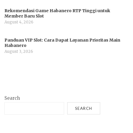
Rekomendasi Game Habanero RTP Tinggi untuk
Member Baru Slot
August 4, 2026
Panduan VIP Slot: Cara Dapat Layanan Prioritas Main
Habanero
August 3, 2026
Search
SEARCH