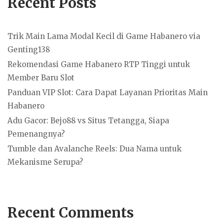
Recent Posts
Trik Main Lama Modal Kecil di Game Habanero via
Genting138
Rekomendasi Game Habanero RTP Tinggi untuk
Member Baru Slot
Panduan VIP Slot: Cara Dapat Layanan Prioritas Main
Habanero
Adu Gacor: Bejo88 vs Situs Tetangga, Siapa
Pemenangnya?
Tumble dan Avalanche Reels: Dua Nama untuk
Mekanisme Serupa?
Recent Comments