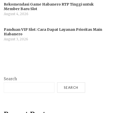
Rekomendasi Game Habanero RTP Tinggi untuk
Member Baru Slot
August 4, 2026
Panduan VIP Slot: Cara Dapat Layanan Prioritas Main
Habanero
August 3, 2026
Search
SEARCH