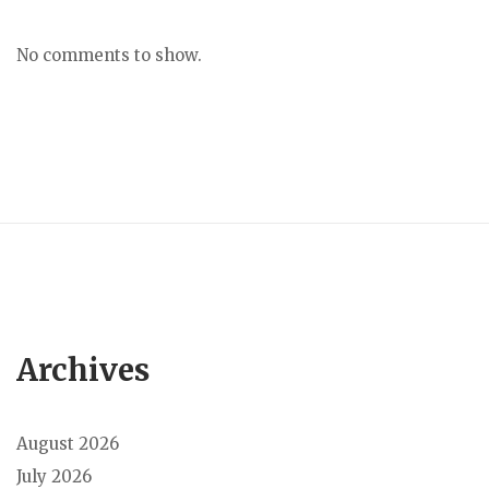
No comments to show.
Archives
August 2026
July 2026