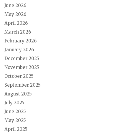
June 2026
May 2026
April 2026
March 2026
February 2026
January 2026
December 2025
November 2025
October 2025
September 2025
August 2025
July 2025
June 2025
May 2025
April 2025