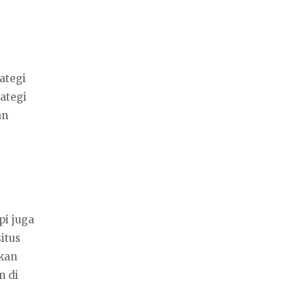
ategi
ategi
an
pi juga
itus
kan
n di