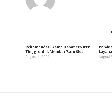
Rekomendasi Game Habanero RTP
Pandua
Tinggi untuk Member Baru Slot
Layana
August 4, 2026
August 