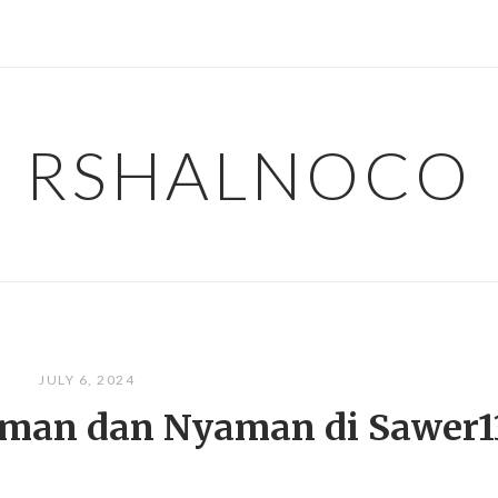
RSHALNOCO
JULY 6, 2024
man dan Nyaman di Sawer1