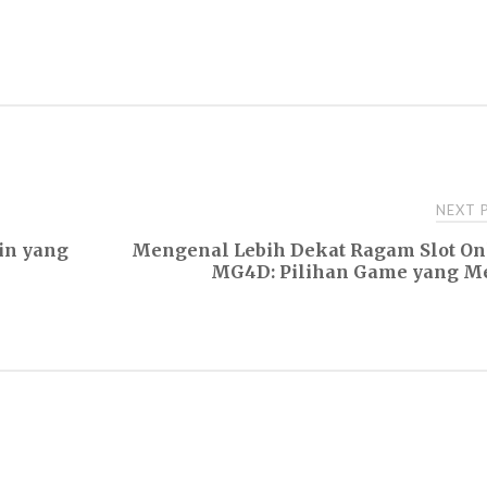
NEXT
in yang
Mengenal Lebih Dekat Ragam Slot Onl
MG4D: Pilihan Game yang M