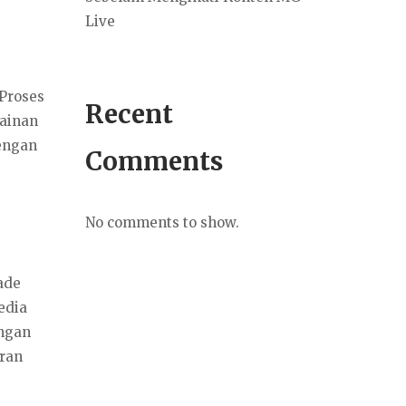
Live
 Proses
Recent
ainan
dengan
Comments
No comments to show.
ade
edia
engan
aran