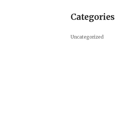
Categories
Uncategorized