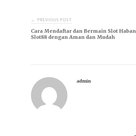
Post
PREVIOUS POST
←
Cara Mendaftar dan Bermain Slot Haban
navigation
Slot88 dengan Aman dan Mudah
admin