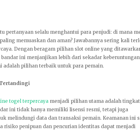
atu pertanyaan selalu menghantui para penjudi: di mana m
aling memuaskan dan aman? Jawabannya sering kali terl
aya. Dengan beragam pilihan slot online yang ditawarka
 bandar ini menjanjikan lebih dari sekadar keberuntungan
ni adalah pilihan terbaik untuk para pemain.
Tertandingi
ine togel terpercaya
menjadi pilihan utama adalah tingkat
r ini tidak hanya memiliki lisensi resmi, tetapi juga
k melindungi data dan transaksi pemain. Keamanan ini 
a risiko penipuan dan pencurian identitas dapat menjadi