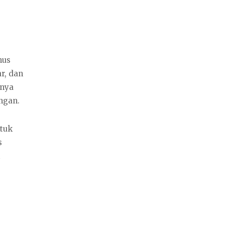
nus
ar, dan
anya
ngan.
ntuk
s
t