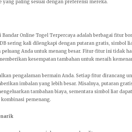
yang paling sesuai dengan preferensi mereka.
di Bandar Online Togel Terpercaya adalah berbagai fitur bo
DB sering kali dilengkapi dengan putaran gratis, simbol li
eluang Anda untuk menang besar. Fitur-fitur ini tidak h
 memberikan kesempatan tambahan untuk meraih kemena
lkan pengalaman bermain Anda. Setiap fitur dirancang u
rikan imbalan yang lebih besar. Misalnya, putaran grati
ngeluarkan tambahan biaya, sementara simbol liar dapa
 kombinasi pemenang.
enarik