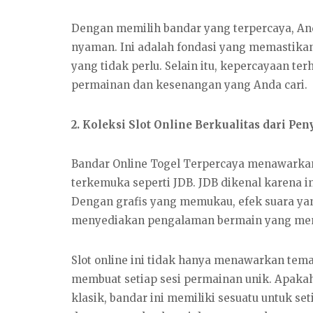
Dengan memilih bandar yang terpercaya, An
nyaman. Ini adalah fondasi yang memastika
yang tidak perlu. Selain itu, kepercayaan te
permainan dan kesenangan yang Anda cari.
2. Koleksi Slot Online Berkualitas dari P
Bandar Online Togel Terpercaya menawarkan k
terkemuka seperti JDB. JDB dikenal karena 
Dengan grafis yang memukau, efek suara yang
menyediakan pengalaman bermain yang men
Slot online ini tidak hanya menawarkan tem
membuat setiap sesi permainan unik. Apakah
klasik, bandar ini memiliki sesuatu untuk se