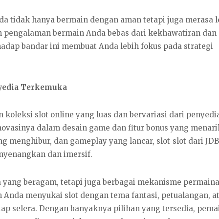
da tidak hanya bermain dengan aman tetapi juga merasa l
n pengalaman bermain Anda bebas dari kekhawatiran dan 
rhadap bandar ini membuat Anda lebih fokus pada strategi
enyedia Terkemuka
oleksi slot online yang luas dan bervariasi dari penyedi
inovasinya dalam desain game dan fitur bonus yang menari
 menghibur, dan gameplay yang lancar, slot-slot dari JDB
yenangkan dan imersif.
a yang beragam, tetapi juga berbagai mekanisme permain
 Anda menyukai slot dengan tema fantasi, petualangan, a
tiap selera. Dengan banyaknya pilihan yang tersedia, pema