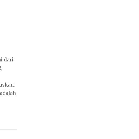
i dari
,
askan.
 adalah