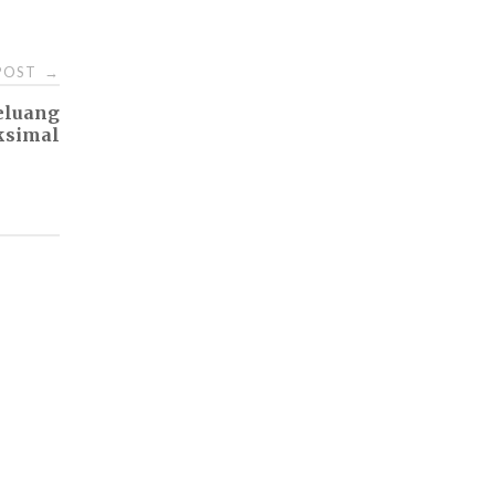
 POST
→
eluang
simal