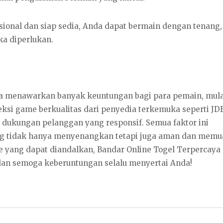
ional dan siap sedia, Anda dapat bermain dengan tenang,
ka diperlukan.
aya menawarkan banyak keuntungan bagi para pemain, mula
ksi game berkualitas dari penyedia terkemuka seperti JDB
dukungan pelanggan yang responsif. Semua faktor ini
ng tidak hanya menyenangkan tetapi juga aman dan memu
ne yang dapat diandalkan, Bandar Online Togel Terpercaya
 dan semoga keberuntungan selalu menyertai Anda!