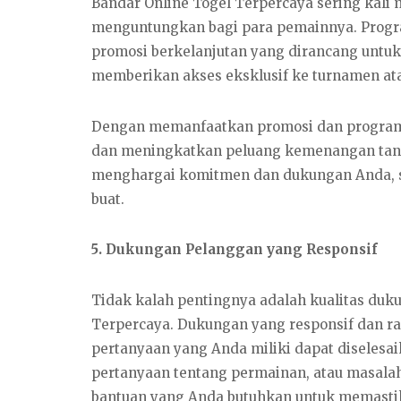
Bandar Online Togel Terpercaya sering kali
menguntungkan bagi para pemainnya. Progra
promosi berkelanjutan yang dirancang untuk
memberikan akses eksklusif ke turnamen ata
Dengan memanfaatkan promosi dan program 
dan meningkatkan peluang kemenangan tanp
menghargai komitmen dan dukungan Anda, se
buat.
5. Dukungan Pelanggan yang Responsif
Tidak kalah pentingnya adalah kualitas duk
Terpercaya. Dukungan yang responsif dan 
pertanyaan yang Anda miliki dapat diselesaik
pertanyaan tentang permainan, atau masal
bantuan yang Anda butuhkan untuk memasti