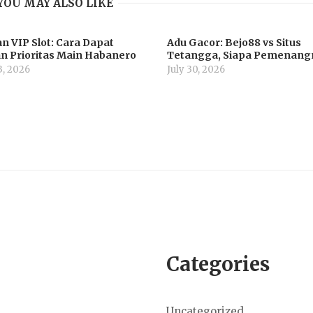
YOU MAY ALSO LIKE
n VIP Slot: Cara Dapat
Adu Gacor: Bejo88 vs Situs
n Prioritas Main Habanero
Tetangga, Siapa Pemenang
3, 2026
July 30, 2026
Categories
Uncategorized