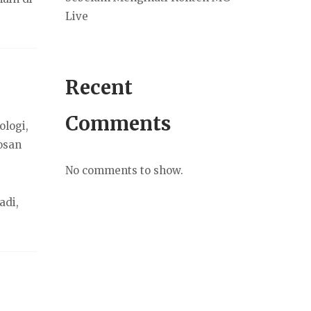
Live
Recent
Comments
ologi,
osan
No comments to show.
adi,