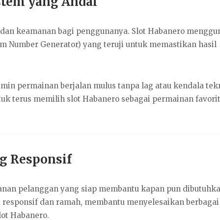
stem yang Andal
 dan keamanan bagi penggunanya. Slot Habanero menggu
m Number Generator) yang teruji untuk memastikan hasil
jamin permainan berjalan mulus tanpa lag atau kendala tekn
k terus memilih slot Habanero sebagai permainan favorit
g Responsif
anan pelanggan yang siap membantu kapan pun dibutuhka
 responsif dan ramah, membantu menyelesaikan berbagai
lot Habanero.