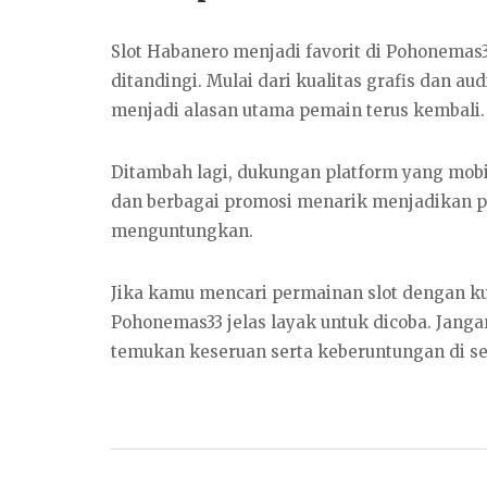
Slot Habanero menjadi favorit di Pohonemas3
ditandingi. Mulai dari kualitas grafis dan a
menjadi alasan utama pemain terus kembali.
Ditambah lagi, dukungan platform yang mobil
dan berbagai promosi menarik menjadikan
menguntungkan.
Jika kamu mencari permainan slot dengan kua
Pohonemas33 jelas layak untuk dicoba. Janga
temukan keseruan serta keberuntungan di se