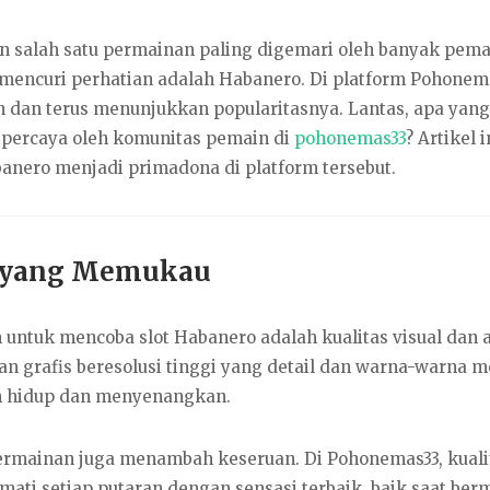
an salah satu permainan paling digemari oleh banyak pema
 mencuri perhatian adalah Habanero. Di platform Pohonem
n dan terus menunjukkan popularitasnya. Lantas, apa yang
ipercaya oleh komunitas pemain di
pohonemas33
? Artikel 
nero menjadi primadona di platform tersebut.
io yang Memukau
 untuk mencoba slot Habanero adalah kualitas visual dan 
an grafis beresolusi tinggi yang detail dan warna-warna m
h hidup dan menyenangkan.
ermainan juga menambah keseruan. Di Pohonemas33, kualit
ati setiap putaran dengan sensasi terbaik, baik saat berm