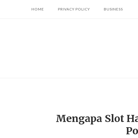
Skip
HOME
PRIVACY POLICY
BUSINESS
to
content
Mengapa Slot Ha
Po