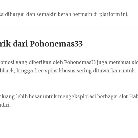
dihargai dan semakin betah bermain di platform ini.
rik dari Pohonemas33
romosi yang diberikan oleh Pohonemas33 juga membuat slo
hback, hingga free spins khusus sering ditawarkan untuk
luang lebih besar untuk mengeksplorasi berbagai slot Ha
diri.