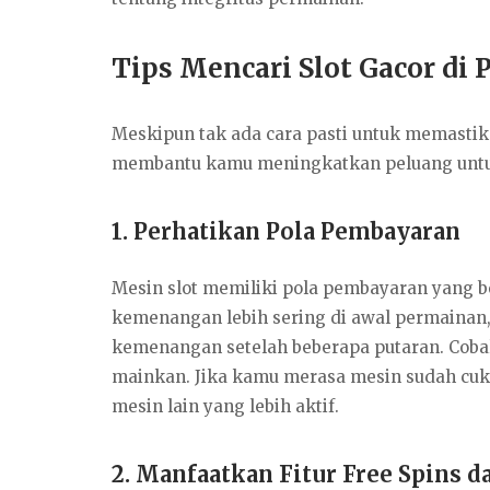
Tips Mencari Slot Gacor di 
Meskipun tak ada cara pasti untuk memastika
membantu kamu meningkatkan peluang untuk
1.
Perhatikan Pola Pembayaran
Mesin slot memiliki pola pembayaran yang 
kemenangan lebih sering di awal permainan,
kemenangan setelah beberapa putaran. Cob
mainkan. Jika kamu merasa mesin sudah cuk
mesin lain yang lebih aktif.
2.
Manfaatkan Fitur Free Spins d