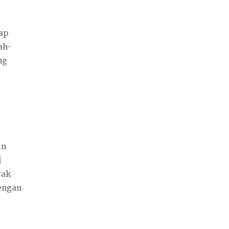
ap
ah-
ng
in
l
yak
dengan