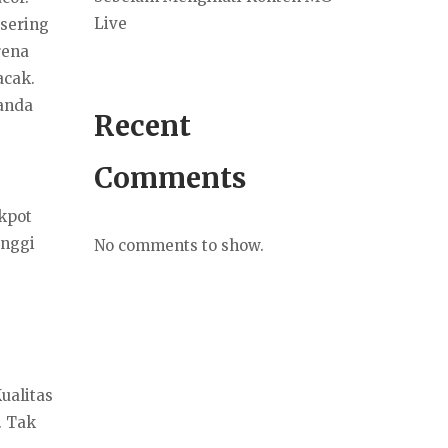
Live
 sering
rena
acak.
tanda
Recent
Comments
kpot
inggi
No comments to show.
ualitas
. Tak