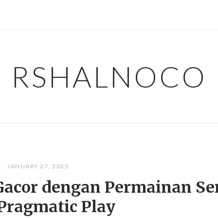
RSHALNOCO
JANUARY 27, 2025
t Gacor dengan Permainan Se
 Pragmatic Play