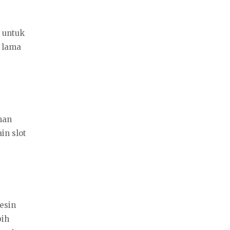
 untuk
 lama
han
in slot
esin
bih