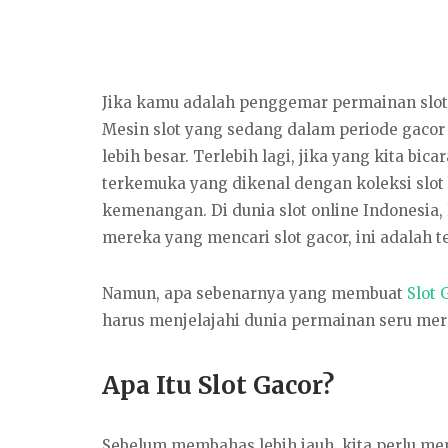
Jika kamu adalah penggemar permainan slot on
Mesin slot yang sedang dalam periode gacor
lebih besar. Terlebih lagi, jika yang kita b
terkemuka yang dikenal dengan koleksi slot b
kemenangan. Di dunia slot online Indonesia,
mereka yang mencari slot gacor, ini adalah 
Namun, apa sebenarnya yang membuat
Slot 
harus menjelajahi dunia permainan seru mer
Apa Itu Slot Gacor?
Sebelum membahas lebih jauh, kita perlu me