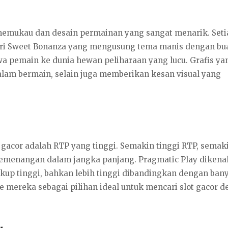
 memukau dan desain permainan yang sangat menarik. Seti
dari Sweet Bonanza yang mengusung tema manis dengan bu
pemain ke dunia hewan peliharaan yang lucu. Grafis ya
lam bermain, selain juga memberikan kesan visual yang
t gacor adalah RTP yang tinggi. Semakin tinggi RTP, semak
emenangan dalam jangka panjang. Pragmatic Play dikena
p tinggi, bahkan lebih tinggi dibandingkan dengan ban
 mereka sebagai pilihan ideal untuk mencari slot gacor 