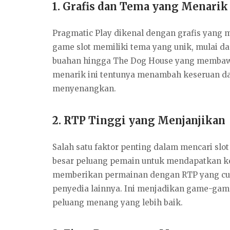
1.
Grafis dan Tema yang Menarik
Pragmatic Play dikenal dengan grafis yang
game slot memiliki tema yang unik, mulai 
buahan hingga The Dog House yang membawa 
menarik ini tentunya menambah keseruan da
menyenangkan.
2.
RTP Tinggi yang Menjanjikan
Salah satu faktor penting dalam mencari slo
besar peluang pemain untuk mendapatkan k
memberikan permainan dengan RTP yang cuku
penyedia lainnya. Ini menjadikan game-game
peluang menang yang lebih baik.