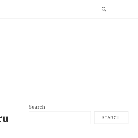
Search
ru
SEARCH