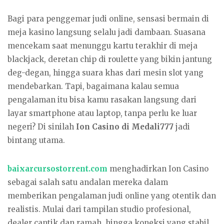
Bagi para penggemar judi online, sensasi bermain di
meja kasino langsung selalu jadi dambaan. Suasana
mencekam saat menunggu kartu terakhir di meja
blackjack, deretan chip di roulette yang bikin jantung
deg-degan, hingga suara khas dari mesin slot yang
mendebarkan. Tapi, bagaimana kalau semua
pengalaman itu bisa kamu rasakan langsung dari
layar smartphone atau laptop, tanpa perlu ke luar
negeri? Di sinilah
Ion Casino di Medali777
jadi
bintang utama.
baixarcursostorrent.com
menghadirkan Ion Casino
sebagai salah satu andalan mereka dalam
memberikan pengalaman judi online yang otentik dan
realistis. Mulai dari tampilan studio profesional,
dealer cantik dan ramah, hingga koneksi yang stabil