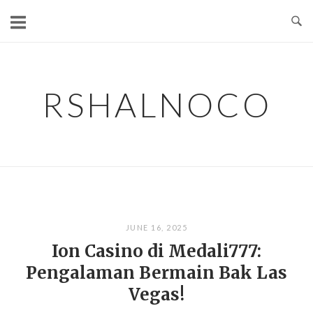
Skip
to
content
RSHALNOCO
JUNE 16, 2025
Ion Casino di Medali777:
Pengalaman Bermain Bak Las
Vegas!