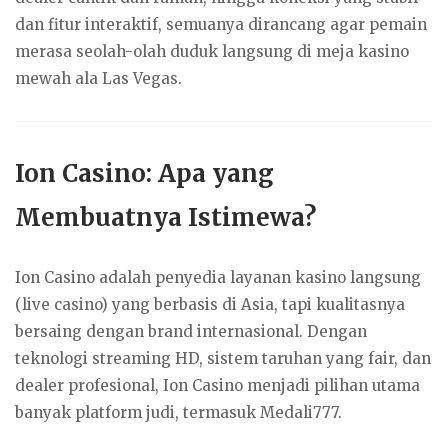
dan fitur interaktif, semuanya dirancang agar pemain
merasa seolah-olah duduk langsung di meja kasino
mewah ala Las Vegas.
Ion Casino: Apa yang
Membuatnya Istimewa?
Ion Casino adalah penyedia layanan kasino langsung
(live casino) yang berbasis di Asia, tapi kualitasnya
bersaing dengan brand internasional. Dengan
teknologi streaming HD, sistem taruhan yang fair, dan
dealer profesional, Ion Casino menjadi pilihan utama
banyak platform judi, termasuk Medali777.