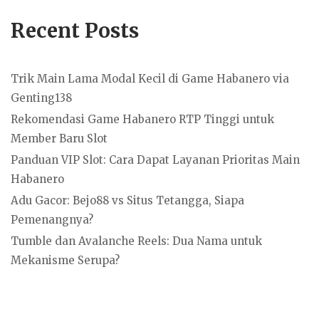
Recent Posts
Trik Main Lama Modal Kecil di Game Habanero via
Genting138
Rekomendasi Game Habanero RTP Tinggi untuk
Member Baru Slot
Panduan VIP Slot: Cara Dapat Layanan Prioritas Main
Habanero
Adu Gacor: Bejo88 vs Situs Tetangga, Siapa
Pemenangnya?
Tumble dan Avalanche Reels: Dua Nama untuk
Mekanisme Serupa?