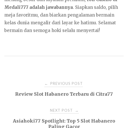
Medali777 adalah jawabannya
. Siapkan saldo, pilih
meja favoritmu, dan biarkan pengalaman bermain
kelas dunia mengalir dari layar ke hatimu. Selamat
bermain dan semoga hoki selalu menyertai!
Post
PREVIOUS POST
←
Review Slot Habanero Terbaru di Citra77
navigation
NEXT POST
→
Asiahoki77 Spotlight: Top 5 Slot Habanero
Paling Gacor