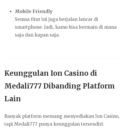
Mobile Friendly
Semua fitur ini juga berjalan lancar di
smartphone. Jadi, kamu bisa bermain di mana
saja dan kapan saja.
Keunggulan Ion Casino di
Medali777 Dibanding Platform
Lain
Banyak platform memang menyediakan Ion Casino,
tapi Medali777 punya keunggulan tersendiri: