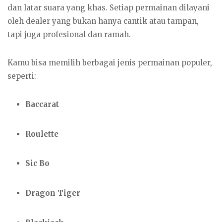
dan latar suara yang khas. Setiap permainan dilayani
oleh dealer yang bukan hanya cantik atau tampan,
tapi juga profesional dan ramah.
Kamu bisa memilih berbagai jenis permainan populer,
seperti:
Baccarat
Roulette
Sic Bo
Dragon Tiger