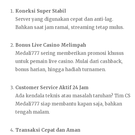
Koneksi Super Stabil
Server yang digunakan cepat dan anti-lag.
Bahkan saat jam ramai, streaming tetap mulus.
Bonus Live Casino Melimpah
Medali777 sering memberikan promosi khusus
untuk pemain live casino. Mulai dari cashback,
bonus harian, hingga hadiah turnamen.
Customer Service Aktif 24 Jam
Ada kendala teknis atau masalah taruhan? Tim CS
Medali777 siap membantu kapan saja, bahkan
tengah malam.
Transaksi Cepat dan Aman