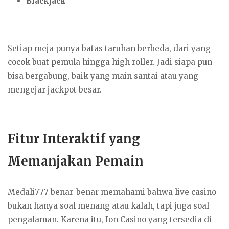
Blackjack
Setiap meja punya batas taruhan berbeda, dari yang
cocok buat pemula hingga high roller. Jadi siapa pun
bisa bergabung, baik yang main santai atau yang
mengejar jackpot besar.
Fitur Interaktif yang
Memanjakan Pemain
Medali777 benar-benar memahami bahwa live casino
bukan hanya soal menang atau kalah, tapi juga soal
pengalaman. Karena itu, Ion Casino yang tersedia di