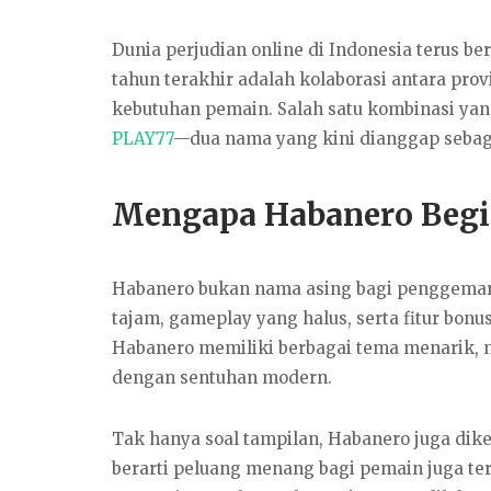
Dunia perjudian online di Indonesia terus b
tahun terakhir adalah kolaborasi antara pro
kebutuhan pemain. Salah satu kombinasi yan
PLAY77
—dua nama yang kini dianggap sebaga
Mengapa Habanero Begi
Habanero bukan nama asing bagi penggemar sl
tajam, gameplay yang halus, serta fitur bo
Habanero memiliki berbagai tema menarik, m
dengan sentuhan modern.
Tak hanya soal tampilan, Habanero juga dike
berarti peluang menang bagi pemain juga ter