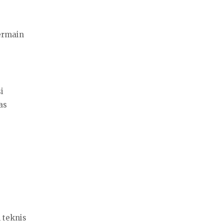
ermain
i
as
 teknis