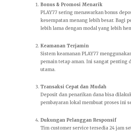
Bonus & Promosi Menarik
PLAY77 sering menawarkan bonus deposi
kesempatan menang lebih besar. Bagi p
lebih lama dengan modal yang lebih he
Keamanan Terjamin
Sistem keamanan PLAY77 menggunakan e
pemain tetap aman. Ini sangat penting di
utama.
Transaksi Cepat dan Mudah
Deposit dan penarikan dana bisa dilak
pembayaran lokal membuat proses ini se
Dukungan Pelanggan Responsif
Tim customer service tersedia 24 jam s