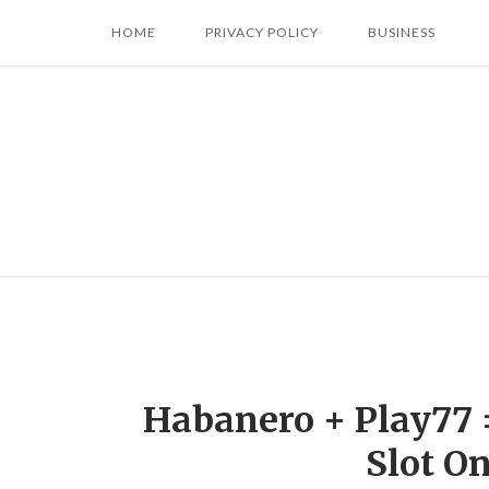
Skip
HOME
PRIVACY POLICY
BUSINESS
to
content
Habanero + Play77
Slot On