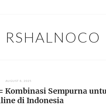
RSHALNOCO
AUGUST 8, 2025
 = Kombinasi Sempurna unt
line di Indonesia