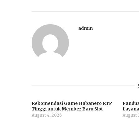
admin
Rekomendasi Game Habanero RTP
Pandua
Tinggi untuk Member Baru Slot
Layana
August 4, 2026
August 