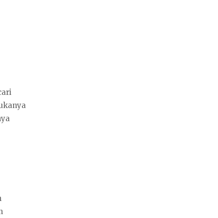
ari
mukanya
nya
m
n