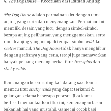
4.
The Dog House
– Keceriaan dari Rumah Anjing
The Dog House
adalah permainan slot dengan tema
anjing yang ceria dan menyenangkan. Permainan ini
memiliki desain yang lucu, dengan simbol-simbol
berupa anjing peliharaan yang menggemaskan, serta
rumah anjing yang menjadi tempat simbol
wild
dan
scatter
muncul.
The Dog House
tidak hanya menghibur
dengan grafisnya yang ceria, tetapi juga menawarkan
banyak peluang menang berkat fitur
free spins
dan
sticky wilds
.
Kemenangan besar sering kali datang saat kamu
memicu fitur
sticky wilds
yang dapat terkunci di
gulungan selama beberapa putaran. Jika kamu
berhasil memanfaatkan fitur ini, kemenangan besar
bukanlah hal yang mustahil. Game ini cocok bagi