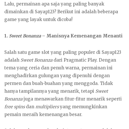
Lalu, permainan apa saja yang paling banyak
dimainkan di Sayap123? Berikut ini adalah beberapa
game yang layak untuk dicoba!
1.
Sweet Bonanza
– Manisnya Kemenangan Menanti
Salah satu game slot yang paling populer di Sayap123
adalah
Sweet Bonanza
dari Pragmatic Play. Dengan
tema yang ceria dan penuh warna, permainan ini
menghadirkan gulungan yang dipenuhi dengan
permen dan buah-buahan yang menggoda. Tidak
hanya tampilannya yang menarik, tetapi
Sweet
Bonanza
juga menawarkan fitur-fitur menarik seperti
free spins
dan
multipliers
yang memungkinkan
pemain meraih kemenangan besar.