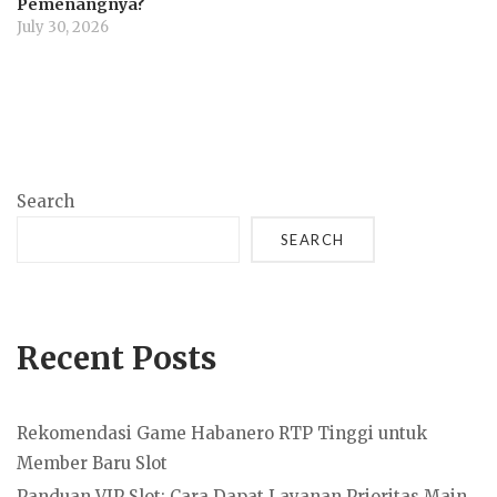
Pemenangnya?
July 30, 2026
Search
SEARCH
Recent Posts
Rekomendasi Game Habanero RTP Tinggi untuk
Member Baru Slot
Panduan VIP Slot: Cara Dapat Layanan Prioritas Main