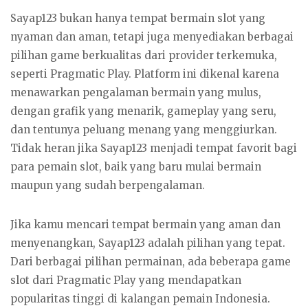
Sayap123 bukan hanya tempat bermain slot yang
nyaman dan aman, tetapi juga menyediakan berbagai
pilihan game berkualitas dari provider terkemuka,
seperti Pragmatic Play. Platform ini dikenal karena
menawarkan pengalaman bermain yang mulus,
dengan grafik yang menarik, gameplay yang seru,
dan tentunya peluang menang yang menggiurkan.
Tidak heran jika Sayap123 menjadi tempat favorit bagi
para pemain slot, baik yang baru mulai bermain
maupun yang sudah berpengalaman.
Jika kamu mencari tempat bermain yang aman dan
menyenangkan, Sayap123 adalah pilihan yang tepat.
Dari berbagai pilihan permainan, ada beberapa game
slot dari Pragmatic Play yang mendapatkan
popularitas tinggi di kalangan pemain Indonesia.