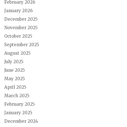
February 2026
January 2026
December 2025
November 2025
October 2025
September 2025
August 2025
July 2025
June 2025
May 2025
April 2025
March 2025
February 2025
January 2025
December 2024