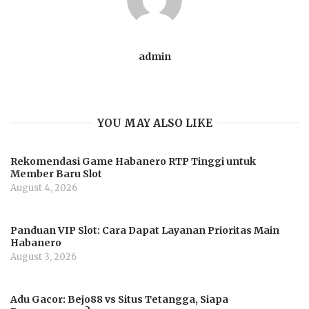
admin
YOU MAY ALSO LIKE
Rekomendasi Game Habanero RTP Tinggi untuk
Member Baru Slot
August 4, 2026
Panduan VIP Slot: Cara Dapat Layanan Prioritas Main
Habanero
August 3, 2026
Adu Gacor: Bejo88 vs Situs Tetangga, Siapa