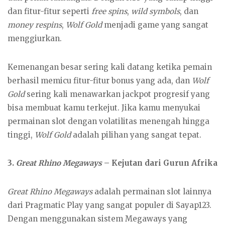
dan fitur-fitur seperti
free spins
,
wild symbols
, dan
money respins
,
Wolf Gold
menjadi game yang sangat
menggiurkan.
Kemenangan besar sering kali datang ketika pemain
berhasil memicu fitur-fitur bonus yang ada, dan
Wolf
Gold
sering kali menawarkan jackpot progresif yang
bisa membuat kamu terkejut. Jika kamu menyukai
permainan slot dengan volatilitas menengah hingga
tinggi,
Wolf Gold
adalah pilihan yang sangat tepat.
3.
Great Rhino Megaways
– Kejutan dari Gurun Afrika
Great Rhino Megaways
adalah permainan slot lainnya
dari Pragmatic Play yang sangat populer di Sayap123.
Dengan menggunakan sistem Megaways yang