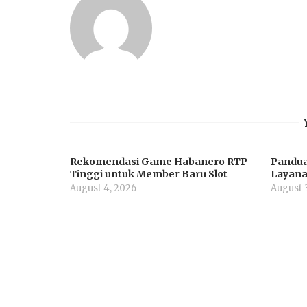
Rekomendasi Game Habanero RTP
Pandua
Tinggi untuk Member Baru Slot
Layana
August 4, 2026
August 