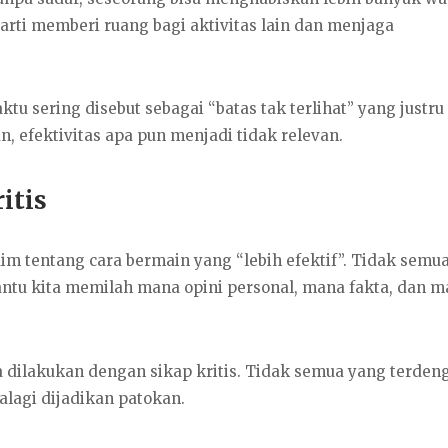
rti memberi ruang bagi aktivitas lain dan menjaga
 sering disebut sebagai “batas tak terlihat” yang justru
n, efektivitas apa pun menjadi tidak relevan.
itis
klaim tentang cara bermain yang “lebih efektif”. Tidak semu
antu kita memilah mana opini personal, mana fakta, dan 
 dilakukan dengan sikap kritis. Tidak semua yang terden
lagi dijadikan patokan.