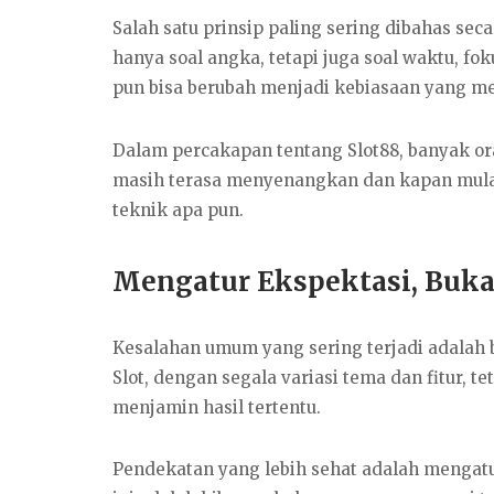
Salah satu prinsip paling sering dibahas sec
hanya soal angka, tetapi juga soal waktu, fok
pun bisa berubah menjadi kebiasaan yang me
Dalam percakapan tentang Slot88, banyak o
masih terasa menyenangkan dan kapan mulai 
teknik apa pun.
Mengatur Ekspektasi, Buka
Kesalahan umum yang sering terjadi adalah be
Slot, dengan segala variasi tema dan fitur, t
menjamin hasil tertentu.
Pendekatan yang lebih sehat adalah mengat