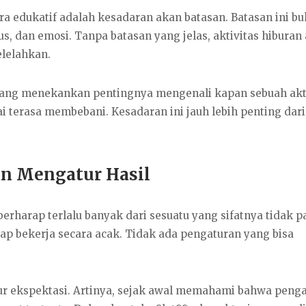
ara edukatif adalah kesadaran akan batasan. Batasan ini b
us, dan emosi. Tanpa batasan yang jelas, aktivitas hiburan
lelahkan.
rang menekankan pentingnya mengenali kapan sebuah akt
terasa membebani. Kesadaran ini jauh lebih penting dar
n Mengatur Hasil
rharap terlalu banyak dari sesuatu yang sifatnya tidak pa
etap bekerja secara acak. Tidak ada pengaturan yang bisa
ur ekspektasi. Artinya, sejak awal memahami bahwa peng