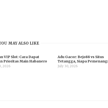
YOU MAY ALSO LIKE
n VIP Slot: Cara Dapat
Adu Gacor: Bejo88 vs Situs
n Prioritas Main Habanero
Tetangga, Siapa Pemenang
3, 2026
July 30, 2026