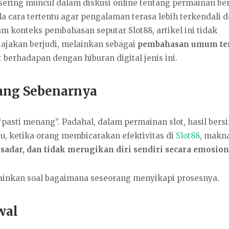
 sering muncul dalam diskusi online tentang permainan be
 cara tertentu agar pengalaman terasa lebih terkendali 
am konteks pembahasan seputar Slot88, artikel ini tidak
ajakan berjudi, melainkan sebagai
pembahasan umum te
 berhadapan dengan hiburan digital jenis ini.
ang Sebenarnya
“pasti menang”. Padahal, dalam permainan slot, hasil bersi
itu, ketika orang membicarakan efektivitas di
Slot88
, makn
h sadar, dan tidak merugikan diri sendiri secara emosion
melainkan soal bagaimana seseorang menyikapi prosesnya.
wal