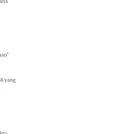
stis
,
han”
88 yang
i
ktu