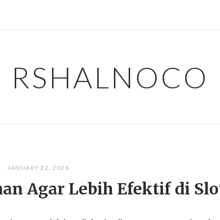
RSHALNOCO
JANUARY 22, 2026
n Agar Lebih Efektif di Slo