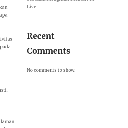
Live
ukan
 apa
Recent
ivitas
ipada
Comments
No comments to show.
sti.
alaman