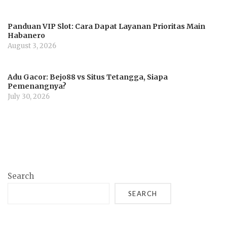
Panduan VIP Slot: Cara Dapat Layanan Prioritas Main
Habanero
August 3, 2026
Adu Gacor: Bejo88 vs Situs Tetangga, Siapa
Pemenangnya?
July 30, 2026
Search
SEARCH