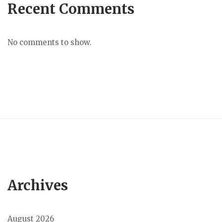
Recent Comments
No comments to show.
Archives
August 2026