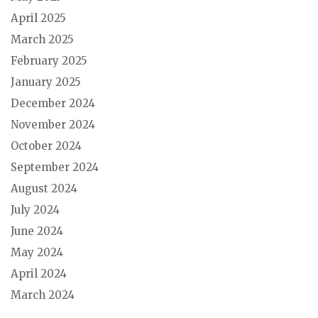
April 2025
March 2025
February 2025
January 2025
December 2024
November 2024
October 2024
September 2024
August 2024
July 2024
June 2024
May 2024
April 2024
March 2024