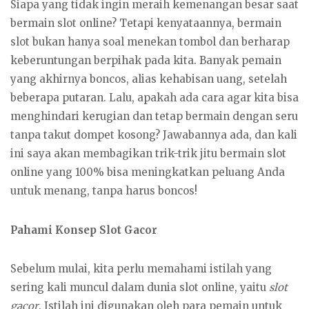
Siapa yang tidak ingin meraih kemenangan besar saat
bermain slot online? Tetapi kenyataannya, bermain
slot bukan hanya soal menekan tombol dan berharap
keberuntungan berpihak pada kita. Banyak pemain
yang akhirnya boncos, alias kehabisan uang, setelah
beberapa putaran. Lalu, apakah ada cara agar kita bisa
menghindari kerugian dan tetap bermain dengan seru
tanpa takut dompet kosong? Jawabannya ada, dan kali
ini saya akan membagikan trik-trik jitu bermain slot
online yang 100% bisa meningkatkan peluang Anda
untuk menang, tanpa harus boncos!
Pahami Konsep Slot Gacor
Sebelum mulai, kita perlu memahami istilah yang
sering kali muncul dalam dunia slot online, yaitu
slot
gacor
. Istilah ini digunakan oleh para pemain untuk