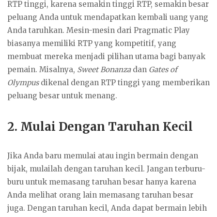
RTP tinggi, karena semakin tinggi RTP, semakin besar
peluang Anda untuk mendapatkan kembali uang yang
Anda taruhkan. Mesin-mesin dari Pragmatic Play
biasanya memiliki RTP yang kompetitif, yang
membuat mereka menjadi pilihan utama bagi banyak
pemain. Misalnya,
Sweet Bonanza
dan
Gates of
Olympus
dikenal dengan RTP tinggi yang memberikan
peluang besar untuk menang.
2. Mulai Dengan Taruhan Kecil
Jika Anda baru memulai atau ingin bermain dengan
bijak, mulailah dengan taruhan kecil. Jangan terburu-
buru untuk memasang taruhan besar hanya karena
Anda melihat orang lain memasang taruhan besar
juga. Dengan taruhan kecil, Anda dapat bermain lebih