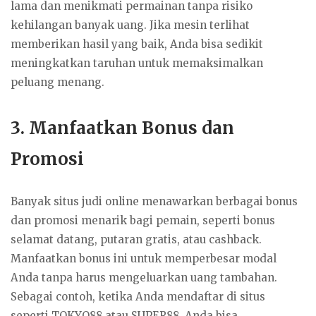
lama dan menikmati permainan tanpa risiko
kehilangan banyak uang. Jika mesin terlihat
memberikan hasil yang baik, Anda bisa sedikit
meningkatkan taruhan untuk memaksimalkan
peluang menang.
3. Manfaatkan Bonus dan
Promosi
Banyak situs judi online menawarkan berbagai bonus
dan promosi menarik bagi pemain, seperti bonus
selamat datang, putaran gratis, atau cashback.
Manfaatkan bonus ini untuk memperbesar modal
Anda tanpa harus mengeluarkan uang tambahan.
Sebagai contoh, ketika Anda mendaftar di situs
seperti TOKYO88 atau SUPER88, Anda bisa