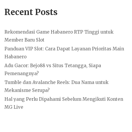
Recent Posts
Rekomendasi Game Habanero RTP Tinggi untuk
Member Baru Slot
Panduan VIP Slot: Cara Dapat Layanan Prioritas Main
Habanero
Adu Gacor: Bejo88 vs Situs Tetangga, Siapa
Pemenangnya?
Tumble dan Avalanche Reels: Dua Nama untuk
Mekanisme Serupa?
Hal yang Perlu Dipahami Sebelum Mengikuti Konten
MG Live